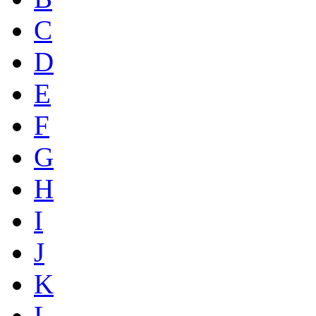
C
D
E
F
G
H
I
J
K
L