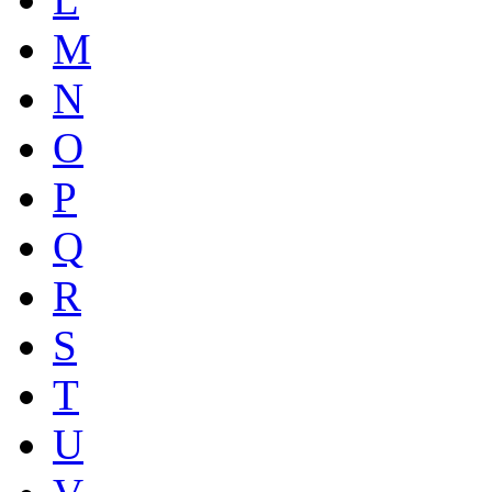
M
N
O
P
Q
R
S
T
U