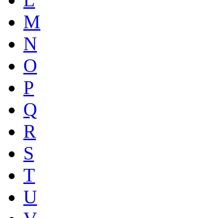
M
N
O
P
Q
R
S
T
U