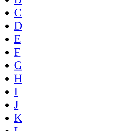
C
D
E
F
G
H
I
J
K
L