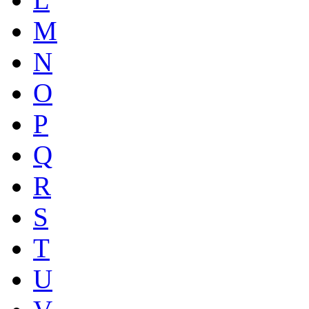
M
N
O
P
Q
R
S
T
U