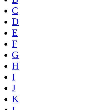
C
D
E
F
G
H
I
J
K
L